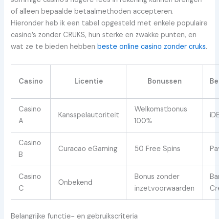
of alleen bepaalde betaalmethoden accepteren.
Hieronder heb ik een tabel opgesteld met enkele populaire
casino’s zonder CRUKS, hun sterke en zwakke punten, en
wat ze te bieden hebben
beste online casino zonder cruks
.
Casino
Licentie
Bonussen
Be
Casino
Welkomstbonus
Kansspelautoriteit
iD
A
100%
Casino
Curacao eGaming
50 Free Spins
Pa
B
Casino
Bonus zonder
Ba
Onbekend
C
inzetvoorwaarden
Cr
Belangrijke functie- en gebruikscriteria