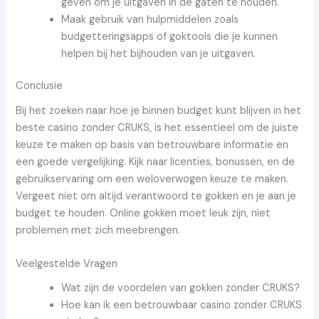
geven om je uitgaven in de gaten te houden.
Maak gebruik van hulpmiddelen zoals
budgetteringsapps of goktools die je kunnen
helpen bij het bijhouden van je uitgaven.
Conclusie
Bij het zoeken naar hoe je binnen budget kunt blijven in het
beste casino zonder CRUKS, is het essentieel om de juiste
keuze te maken op basis van betrouwbare informatie en
een goede vergelijking. Kijk naar licenties, bonussen, en de
gebruikservaring om een weloverwogen keuze te maken.
Vergeet niet om altijd verantwoord te gokken en je aan je
budget te houden. Online gokken moet leuk zijn, niet
problemen met zich meebrengen.
Veelgestelde Vragen
Wat zijn de voordelen van gokken zonder CRUKS?
Hoe kan ik een betrouwbaar casino zonder CRUKS