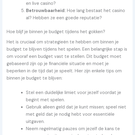
en live casino?
Betrouwbaarheid:
Hoe lang bestaat het casino
al? Hebben ze een goede reputatie?
Hoe blijf je binnen je budget tijdens het gokken?
Het is cruciaal om strategieën te hebben om binnen je
budget te blijven tijdens het spelen. Een belangrijke stap is
om vooraf een budget vast te stellen. Dit budget moet
gebaseerd zijn op je financiële situatie en moet je
beperken in de tijd dat je speelt. Hier zijn enkele tips om
binnen je budget te blijven:
Stel een duidelijke limiet voor jezelf voordat je
begint met spelen.
Gebruik alleen geld dat je kunt missen; speel niet
met geld dat je nodig hebt voor essentiële
uitgaven.
Neem regelmatig pauzes om jezelf de kans te