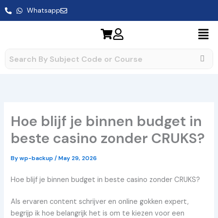
Skip
Whatsapp
to
content
Hoe blijf je binnen budget in
beste casino zonder CRUKS?
By
wp-backup
/
May 29, 2026
Hoe blijf je binnen budget in beste casino zonder CRUKS?
Als ervaren content schrijver en online gokken expert,
begrijp ik hoe belangrijk het is om te kiezen voor een