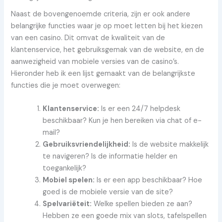
Naast de bovengenoemde criteria, zijn er ook andere
belangrijke functies waar je op moet letten bij het kiezen
van een casino. Dit omvat de kwaliteit van de
klantenservice, het gebruiksgemak van de website, en de
aanwezigheid van mobiele versies van de casino’s.
Hieronder heb ik een lijst gemaakt van de belangrijkste
functies die je moet overwegen:
Klantenservice:
Is er een 24/7 helpdesk
beschikbaar? Kun je hen bereiken via chat of e-
mail?
Gebruiksvriendelijkheid:
Is de website makkelijk
te navigeren? Is de informatie helder en
toegankelijk?
Mobiel spelen:
Is er een app beschikbaar? Hoe
goed is de mobiele versie van de site?
Spelvariëteit:
Welke spellen bieden ze aan?
Hebben ze een goede mix van slots, tafelspellen