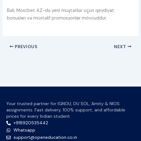
Bəli, Mostbet AZ-də yeni müştərilər üçün qeydiyat
bonusları və müxtəlif promosyonlar mövcuddur.
PREVIOUS
NEXT
Your trusted partner for IGNOU, DU SOL, Amity & NIOS
assignments. Fast delivery, 100% support, and affordable
prices for every Indian student.
+918920535442
Whatsapp
support@openeducation.co.in