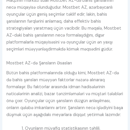
Maqzinin mərkəzi sualı Mostbet AZ-də bahis şanslarının
necə müqayisə olunduğudur. Mostbet AZ, azərbaycanlı
oyunçular üçün geniş seçimlər təklif edir; lakin, bahis
şanslarının fərqlərini anlamaq, daha effektiv bahis
strategiyaları yaratmaq üçün vacibdir. Bu məqalə, Mostbet
AZ-dəki bahis şanslarının necə formalaşdığını, digər
platformalarla müqayisəsini və oyunçular üçün ən yaxşı
seçimləri müəyyənləşdirməkdə kömək məqsədini güdür.
Mostbet AZ-də Şansların Əsasları
Bütün bahis platformalarında olduğu kimi, Mostbet AZ-də
də bahis şansları müəyyən faktorlar nəzərə alınaraq
formalaşır. Bu faktorlar arasında idman hadisələrinin
nəticələrinin analizi, bazar tənzimləmələri və müştəri tələbləri
önə çıxır. Oyunçular üçün şansların düzgün anlaşılması,
onların qələbə imkanlarını artırır. Şansların necə işlədiyini başa
düşmək üçün aşağıdakı meyarlara diqqət yetirmək lazımdır:
Oyunların müvafiq statistikasının təhlili.