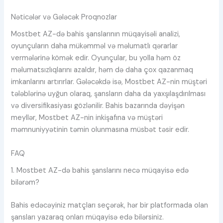
Nəticələr və Gələcək Proqnozlar
Mostbet AZ-də bahis şanslarının müqayisəli analizi,
oyunçuların daha mükəmməl və məlumatlı qərarlar
vermələrinə kömək edir. Oyunçular, bu yolla həm öz
məlumatsızlıqlarını azaldır, həm də daha çox qazanmaq
imkanlarını artırırlar. Gələcəkdə isə, Mostbet AZ-nin müştəri
tələblərinə uyğun olaraq, şansların daha da yaxşılaşdırılması
və diversifikasiyası gözlənilir. Bahis bazarında dəyişən
meyllər, Mostbet AZ-nin inkişafına və müştəri
məmnuniyyətinin təmin olunmasına müsbət təsir edir.
FAQ
1. Mostbet AZ-də bahis şanslarını necə müqayisə edə
bilərəm?
Bahis edəcəyiniz matçları seçərək, hər bir platformada olan
şansları yazaraq onları müqayisə edə bilərsiniz.