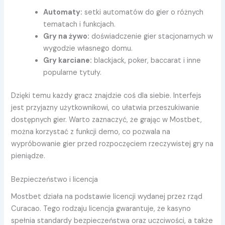
Automaty:
setki automatów do gier o różnych
tematach i funkcjach.
Gry na żywo:
doświadczenie gier stacjonarnych w
wygodzie własnego domu.
Gry karciane:
blackjack, poker, baccarat i inne
popularne tytuły.
Dzięki temu każdy gracz znajdzie coś dla siebie. Interfejs
jest przyjazny użytkownikowi, co ułatwia przeszukiwanie
dostępnych gier. Warto zaznaczyć, że grając w Mostbet,
można korzystać z funkcji demo, co pozwala na
wypróbowanie gier przed rozpoczęciem rzeczywistej gry na
pieniądze.
Bezpieczeństwo i licencja
Mostbet działa na podstawie licencji wydanej przez rząd
Curacao. Tego rodzaju licencja gwarantuje, że kasyno
spełnia standardy bezpieczeństwa oraz uczciwości, a także