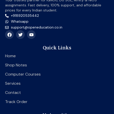
Your trusted partner for IGNOU, DU SOL, Amity & NIOS
assignments. Fast delivery, 100% support, and affordable
prices for every Indian student.
+918920535442
Whatsapp
support@openeducation.co.in
F
T
Y
a
w
o
c
i
u
e
t
t
Quick Links
b
t
u
o
e
b
Home
o
r
e
k
Shop Notes
Computer Courses
Services
Contact
Track Order