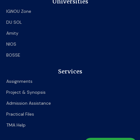
Universities
IGNOU Zone
DU SOL
Amity
NIOS
BOSSE
Services
Assignments
Project & Synopsis
Admission Assistance
Practical Files
TMA Help