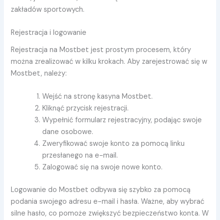
zakładów sportowych.
Rejestracja i logowanie
Rejestracja na Mostbet jest prostym procesem, który
można zrealizować w kilku krokach. Aby zarejestrować się w
Mostbet, należy:
Wejść na stronę kasyna Mostbet.
Kliknąć przycisk rejestracji.
Wypełnić formularz rejestracyjny, podając swoje
dane osobowe.
Zweryfikować swoje konto za pomocą linku
przesłanego na e-mail.
Zalogować się na swoje nowe konto.
Logowanie do Mostbet odbywa się szybko za pomocą
podania swojego adresu e-mail i hasła. Ważne, aby wybrać
silne hasło, co pomoże zwiększyć bezpieczeństwo konta. W