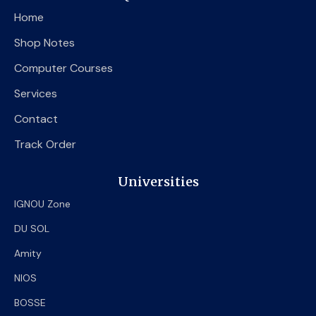
o
e
b
Home
o
r
e
k
Shop Notes
Computer Courses
Services
Contact
Track Order
Universities
IGNOU Zone
DU SOL
Amity
NIOS
BOSSE