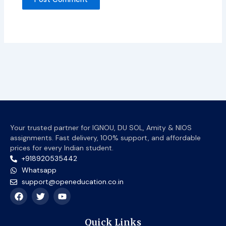
Your trusted partner for IGNOU, DU SOL, Amity & NIOS
assignments. Fast delivery, 100% support, and affordable
prices for every Indian student.
+918920535442
Whatsapp
support@openeducation.co.in
F
T
Y
a
w
o
c
i
u
e
t
t
Quick Links
b
t
u