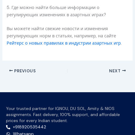
5. Где можно найти больше информации о
регулирующих изменениях в азартных играх?
Вы можете найти свежие новости и изменения
регулирующих норм в статьях, например, на сайте
Рейтерс о новых правилах в индустрии азартных игр
.
PREVIOUS
NEXT
Your trusted partner for IGNOU, DU SOL, Amity & NIOS
assignments. Fast delivery, 100% support, and affordable
prices for every Indian student.
+918920535442
Whatsapp