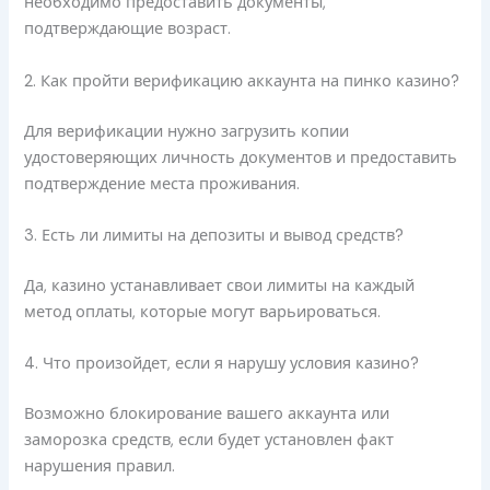
необходимо предоставить документы,
подтверждающие возраст.
2. Как пройти верификацию аккаунта на пинко казино?
Для верификации нужно загрузить копии
удостоверяющих личность документов и предоставить
подтверждение места проживания.
3. Есть ли лимиты на депозиты и вывод средств?
Да, казино устанавливает свои лимиты на каждый
метод оплаты, которые могут варьироваться.
4. Что произойдет, если я нарушу условия казино?
Возможно блокирование вашего аккаунта или
заморозка средств, если будет установлен факт
нарушения правил.