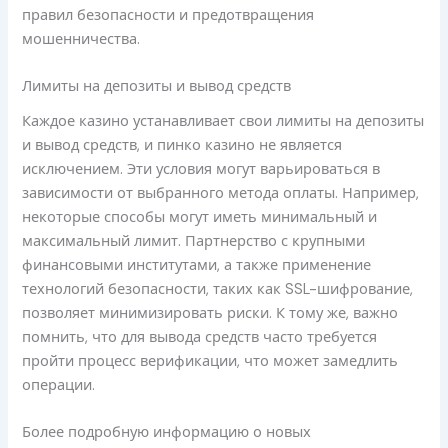
правил безопасности и предотвращения
мошенничества.
Лимиты на депозиты и вывод средств
Каждое казино устанавливает свои лимиты на депозиты
и вывод средств, и пинко казино не является
исключением. Эти условия могут варьироваться в
зависимости от выбранного метода оплаты. Например,
некоторые способы могут иметь минимальный и
максимальный лимит. Партнерство с крупными
финансовыми институтами, а также применение
технологий безопасности, таких как SSL-шифрование,
позволяет минимизировать риски. К тому же, важно
помнить, что для вывода средств часто требуется
пройти процесс верификации, что может замедлить
операции.
Более подробную информацию о новых