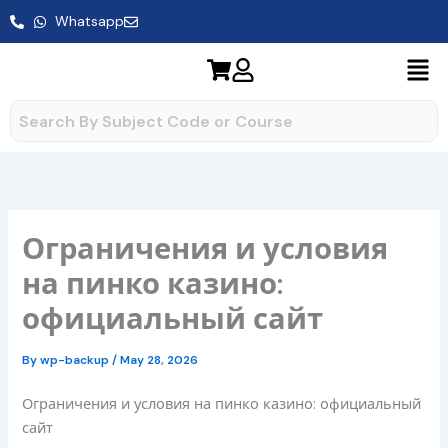
Skip
Whatsapp
to
content
Ограничения и условия
на пинко казино:
официальный сайт
By
wp-backup
/
May 28, 2026
Ограничения и условия на пинко казино: официальный
сайт