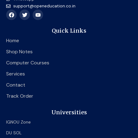
support@openeducation.co.in
F
T
Y
a
w
o
c
i
u
e
t
t
Quick Links
b
t
u
o
e
b
Home
o
r
e
k
Shop Notes
Computer Courses
Services
Contact
Track Order
Universities
IGNOU Zone
DU SOL