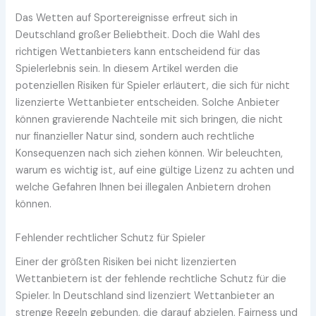
Das Wetten auf Sportereignisse erfreut sich in
Deutschland großer Beliebtheit. Doch die Wahl des
richtigen Wettanbieters kann entscheidend für das
Spielerlebnis sein. In diesem Artikel werden die
potenziellen Risiken für Spieler erläutert, die sich für nicht
lizenzierte Wettanbieter entscheiden. Solche Anbieter
können gravierende Nachteile mit sich bringen, die nicht
nur finanzieller Natur sind, sondern auch rechtliche
Konsequenzen nach sich ziehen können. Wir beleuchten,
warum es wichtig ist, auf eine gültige Lizenz zu achten und
welche Gefahren Ihnen bei illegalen Anbietern drohen
können.
Fehlender rechtlicher Schutz für Spieler
Einer der größten Risiken bei nicht lizenzierten
Wettanbietern ist der fehlende rechtliche Schutz für die
Spieler. In Deutschland sind lizenziert Wettanbieter an
strenge Regeln gebunden, die darauf abzielen, Fairness und