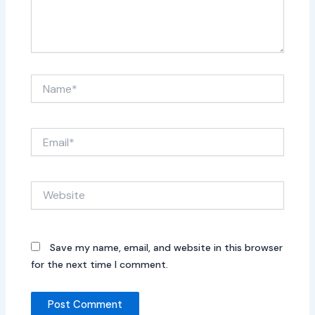
Name*
Email*
Website
Save my name, email, and website in this browser
for the next time I comment.