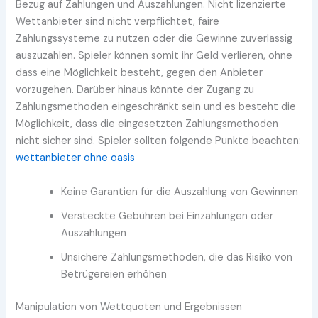
Bezug auf Zahlungen und Auszahlungen. Nicht lizenzierte
Wettanbieter sind nicht verpflichtet, faire
Zahlungssysteme zu nutzen oder die Gewinne zuverlässig
auszuzahlen. Spieler können somit ihr Geld verlieren, ohne
dass eine Möglichkeit besteht, gegen den Anbieter
vorzugehen. Darüber hinaus könnte der Zugang zu
Zahlungsmethoden eingeschränkt sein und es besteht die
Möglichkeit, dass die eingesetzten Zahlungsmethoden
nicht sicher sind. Spieler sollten folgende Punkte beachten:
wettanbieter ohne oasis
Keine Garantien für die Auszahlung von Gewinnen
Versteckte Gebühren bei Einzahlungen oder
Auszahlungen
Unsichere Zahlungsmethoden, die das Risiko von
Betrügereien erhöhen
Manipulation von Wettquoten und Ergebnissen