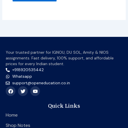
Your trusted partner for IGNOU, DU SOL, Amity & NIOS
assignments. Fast delivery, 100% support, and affordable
prices for every Indian student.
+918920535442
Whatsapp
support@openeducation.co.in
F
T
Y
a
w
o
c
i
u
e
t
t
Quick Links
b
t
u
o
e
b
Home
o
r
e
k
Shop Notes