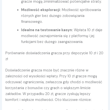
gracze mogą zminimalizować potencjalne straty.
Możliwość eksploracji:
Możliwość spróbowania
różnych gier bez dużego zobowiązania
finansowego.
Idealne na testowanie kasyn:
Wpłata 10 zł daje
możliwość zaznajomienia się z platformą i jej
funkcjami bez dużego zaangażowania.
Porównanie doświadczenia gracza przy depozycie 10 zł i 20
zł
Doświadczenie gracza może być znacznie różne w
zależności od wysokości wpłaty. Przy 10 zł gracze mogą
odczuwać ograniczenia, zwłaszcza gdy chodzi o możliwość
korzystania z bonusów czy grach o większym limicie
zakładów. W przypadku 20 zł, gracze zyskują lepszy
komfort i większe możliwości. Oto kluczowe różnice: