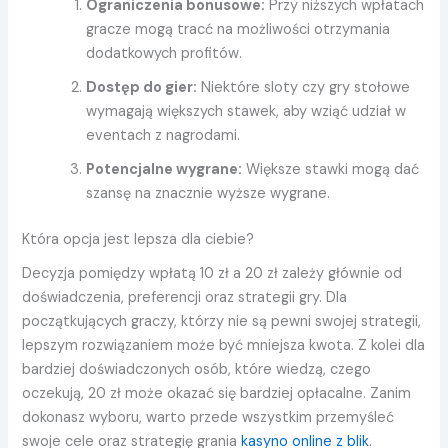
Ograniczenia bonusowe:
Przy niższych wpłatach
gracze mogą tracć na możliwości otrzymania
dodatkowych profitów.
Dostęp do gier:
Niektóre sloty czy gry stołowe
wymagają większych stawek, aby wziąć udział w
eventach z nagrodami.
Potencjalne wygrane:
Większe stawki mogą dać
szansę na znacznie wyższe wygrane.
Która opcja jest lepsza dla ciebie?
Decyzja pomiędzy wpłatą 10 zł a 20 zł zależy głównie od
doświadczenia, preferencji oraz strategii gry. Dla
początkujących graczy, którzy nie są pewni swojej strategii,
lepszym rozwiązaniem może być mniejsza kwota. Z kolei dla
bardziej doświadczonych osób, które wiedzą, czego
oczekują, 20 zł może okazać się bardziej opłacalne. Zanim
dokonasz wyboru, warto przede wszystkim przemyśleć
swoje cele oraz strategię grania
kasyno online z blik
.