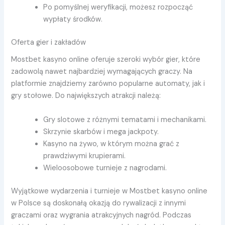
Po pomyślnej weryfikacji, możesz rozpocząć
wypłaty środków.
Oferta gier i zakładów
Mostbet kasyno online oferuje szeroki wybór gier, które
zadowolą nawet najbardziej wymagających graczy. Na
platformie znajdziemy zarówno popularne automaty, jak i
gry stołowe. Do największych atrakcji należą:
Gry slotowe z różnymi tematami i mechanikami.
Skrzynie skarbów i mega jackpoty.
Kasyno na żywo, w którym można grać z
prawdziwymi krupierami.
Wieloosobowe turnieje z nagrodami.
Wyjątkowe wydarzenia i turnieje w Mostbet kasyno online
w Polsce są doskonałą okazją do rywalizacji z innymi
graczami oraz wygrania atrakcyjnych nagród. Podczas