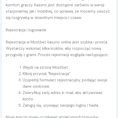
komfort graczy. Kasyno jest dostępne zarówno w wersji
stacjonarnej, jak i mobilnej, co sprawia, że możemy cieszyć
się rozgrywką w dowolnym miejscu i czasie.
Rejestracja i logowanie
Rejestracja w Mostbet kasyno online jest szybka i prosta.
Wystarczy wykonać kilka kroków, aby rozpocząć nową
przygodę z grami. Proces rejestracji wygląda następująco:
Wejdź na stronę Mostbet.
Kliknij przycisk “Rejestracja”.
Uzupełnij formularz rejestracyjny, podając swoje
dane osobowe.
Zweryfikuj swój adres e-mail, aby aktywować
konto.
Zaloguj się, używając swojego loginu i hasła.
Nowi gracze mogą oczekiwać atrakcyjnych bonusów