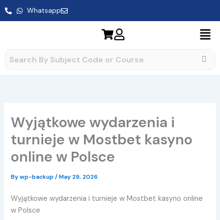
Skip
Whatsapp
to
content
Wyjątkowe wydarzenia i
turnieje w Mostbet kasyno
online w Polsce
By
wp-backup
/
May 29, 2026
Wyjątkowe wydarzenia i turnieje w Mostbet kasyno online
w Polsce