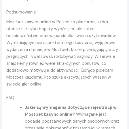
Podsumowanie
Mostbet kasyno online w Polsce to platforma, która
oferuje nie tylko bogaty wybór gier, ale także
bezpieczeństwo oraz wsparcie dla swoich użytkowników.
Wyróżniającym się aspektem tego kasyna są wyjątkowe
wydarzenia i turnieje w Mostbet, które przyciągają graczy
pragnących rywalizować i zdobywać nagrody. W serwisie
znajdziemy również wiele atrakcyjnych bonusów, co
dodatkowo motywuje do aktywności. Gorąco polecam
Mostbet każdemu, kto szuka ekscytujących wrażeń w
świecie gier online.
FAQ
Jakie są wymagania dotyczące rejestracji w
Mostbet kasyno online?
Wymagane jest
podanie podstawowych danych osobowych oraz
przesłanie dokumentów tożsamości w ramach