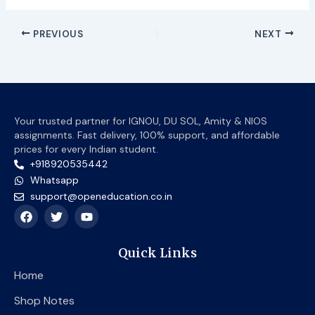
PREVIOUS
NEXT
Your trusted partner for IGNOU, DU SOL, Amity & NIOS
assignments. Fast delivery, 100% support, and affordable
prices for every Indian student.
+918920535442
Whatsapp
support@openeducation.co.in
F
T
Y
a
w
o
c
i
u
e
t
t
Quick Links
b
t
u
o
e
b
Home
o
r
e
k
Shop Notes