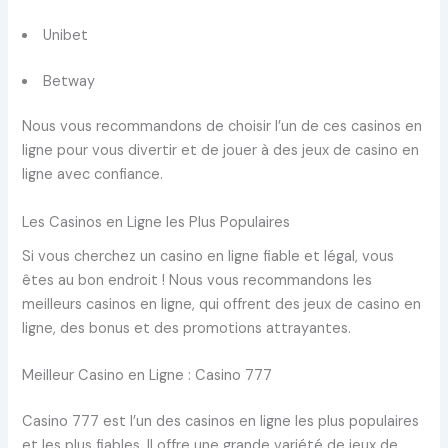
Unibet
Betway
Nous vous recommandons de choisir l’un de ces casinos en
ligne pour vous divertir et de jouer à des jeux de casino en
ligne avec confiance.
Les Casinos en Ligne les Plus Populaires
Si vous cherchez un casino en ligne fiable et légal, vous
êtes au bon endroit ! Nous vous recommandons les
meilleurs casinos en ligne, qui offrent des jeux de casino en
ligne, des bonus et des promotions attrayantes.
Meilleur Casino en Ligne : Casino 777
Casino 777 est l’un des casinos en ligne les plus populaires
et les plus fiables. Il offre une grande variété de jeux de